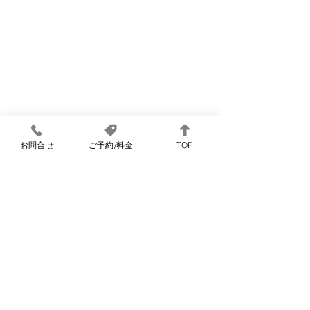
お問合せ
ご予約/料金
TOP
TEL：043-308-6730
〒289-1103
2026年 八街ラーメン祭り
学割受付スター
千葉県八街市八街に91-13
が開催されます-8Room宿
生がお得！